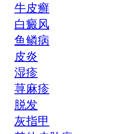
牛皮癣
白癜风
鱼鳞病
皮炎
湿疹
荨麻疹
脱发
灰指甲