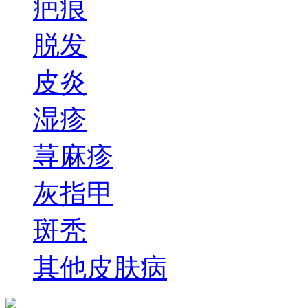
疤痕
脱发
皮炎
湿疹
荨麻疹
灰指甲
斑秃
其他皮肤病