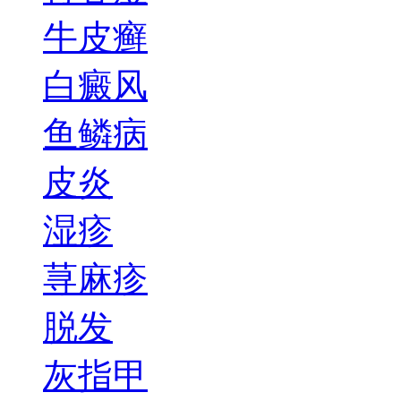
牛皮癣
白癜风
鱼鳞病
皮炎
湿疹
荨麻疹
脱发
灰指甲