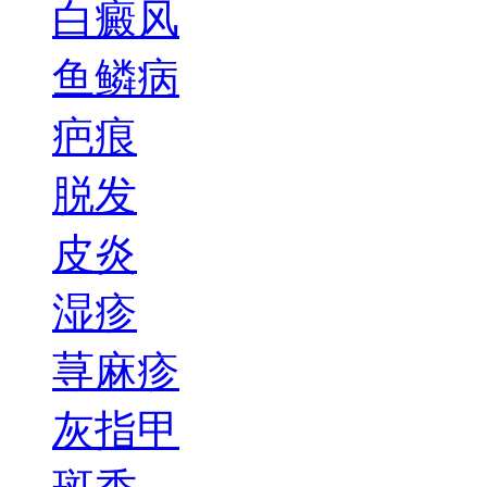
白癜风
鱼鳞病
疤痕
脱发
皮炎
湿疹
荨麻疹
灰指甲