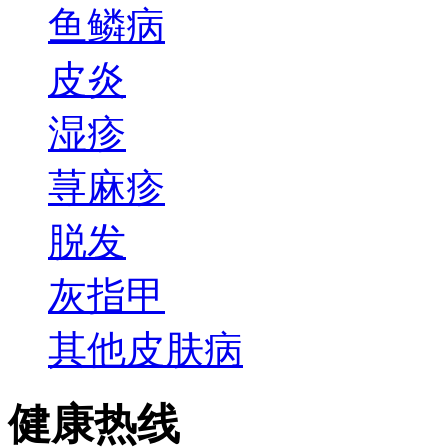
鱼鳞病
皮炎
湿疹
荨麻疹
脱发
灰指甲
其他皮肤病
健康热线