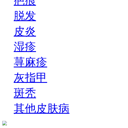
疤痕
脱发
皮炎
湿疹
荨麻疹
灰指甲
斑秃
其他皮肤病