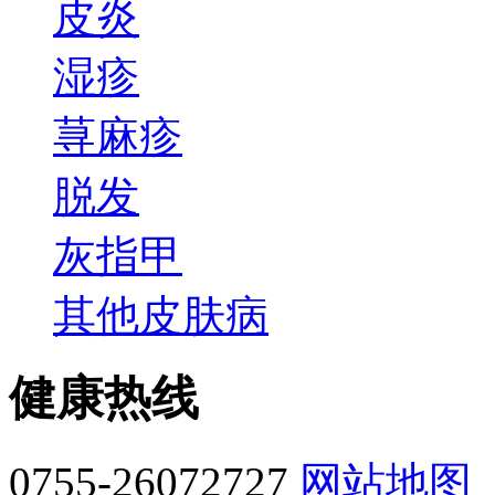
皮炎
湿疹
荨麻疹
脱发
灰指甲
其他皮肤病
健康热线
0755-26072727
网站地图