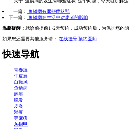
关于“鱼鳞病的发生有哪些症状”这个问题，今天就讲解这
上一篇：
鱼鳞病有哪些症状那
下一篇：
鱼鳞病在生活中对患者的影响
温馨提醒：
就诊前提前1~2天预约，成功预约后，为保护您的
如果您还需要其他服务请：
在线挂号
预约医师
快速导航
青春痘
牛皮癣
白癜风
鱼鳞病
疤痕
脱发
皮炎
湿疹
荨麻疹
灰指甲