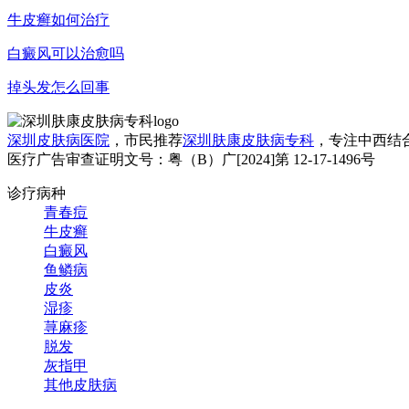
牛皮癣如何治疗
白癜风可以治愈吗
掉头发怎么回事
深圳皮肤病医院
，市民推荐
深圳肤康皮肤病专科
，专注中西结
医疗广告审查证明文号：粤（B）广[2024]第 12-17-1496号
诊疗病种
青春痘
牛皮癣
白癜风
鱼鳞病
皮炎
湿疹
荨麻疹
脱发
灰指甲
其他皮肤病