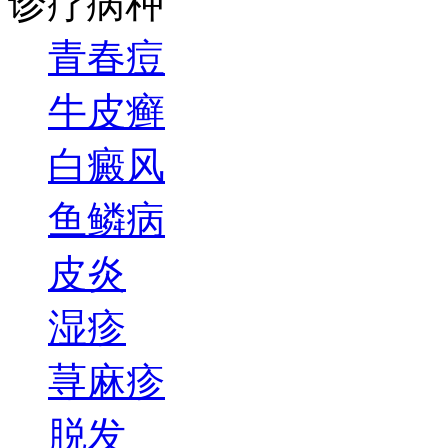
诊疗病种
青春痘
牛皮癣
白癜风
鱼鳞病
皮炎
湿疹
荨麻疹
脱发