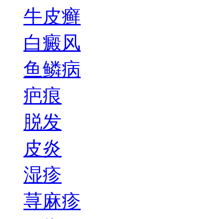
牛皮癣
白癜风
鱼鳞病
疤痕
脱发
皮炎
湿疹
荨麻疹