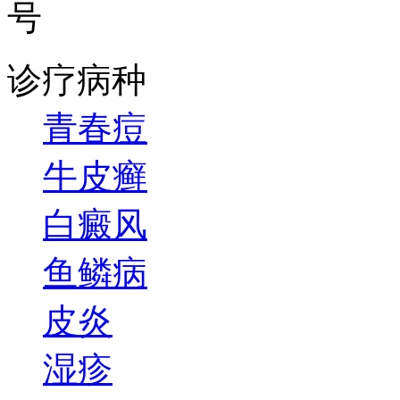
号
诊疗病种
青春痘
牛皮癣
白癜风
鱼鳞病
皮炎
湿疹