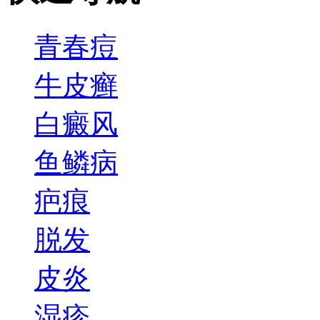
青春痘
牛皮癣
白癜风
鱼鳞病
疤痕
脱发
皮炎
湿疹