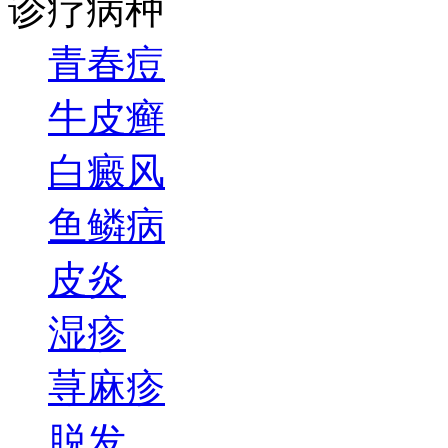
诊疗病种
青春痘
牛皮癣
白癜风
鱼鳞病
皮炎
湿疹
荨麻疹
脱发