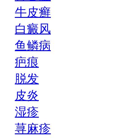
牛皮癣
白癜风
鱼鳞病
疤痕
脱发
皮炎
湿疹
荨麻疹