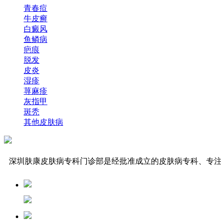
青春痘
牛皮癣
白癜风
鱼鳞病
疤痕
脱发
皮炎
湿疹
荨麻疹
灰指甲
斑秃
其他皮肤病
深圳肤康皮肤病专科门诊部是经批准成立的皮肤病专科、专