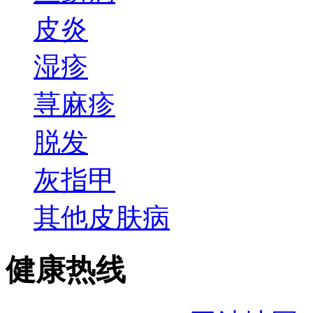
皮炎
湿疹
荨麻疹
脱发
灰指甲
其他皮肤病
健康热线