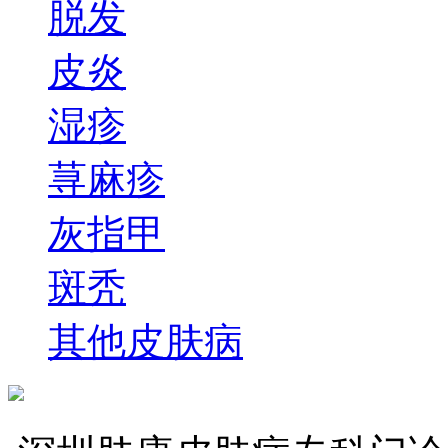
脱发
皮炎
湿疹
荨麻疹
灰指甲
斑秃
其他皮肤病