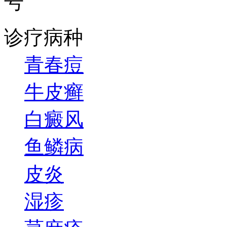
号
诊疗病种
青春痘
牛皮癣
白癜风
鱼鳞病
皮炎
湿疹