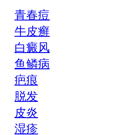
青春痘
牛皮癣
白癜风
鱼鳞病
疤痕
脱发
皮炎
湿疹