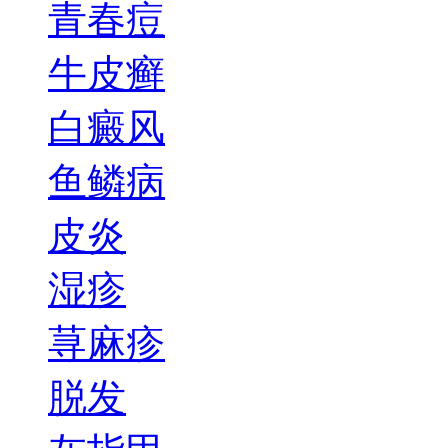
青春痘
牛皮癣
白癜风
鱼鳞病
皮炎
湿疹
荨麻疹
脱发