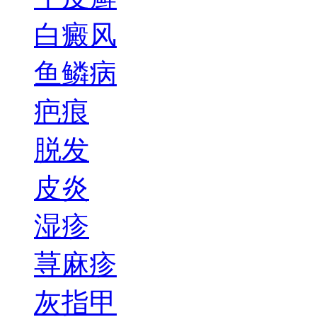
白癜风
鱼鳞病
疤痕
脱发
皮炎
湿疹
荨麻疹
灰指甲